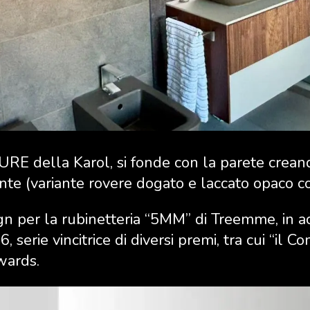
RE della Karol, si fonde con la parete crean
te (variante rovere dogato e laccato opaco co
gn per la rubinetteria “5MM” di Treemme, in ac
, serie vincitrice di diversi premi, tra cui “il C
wards.