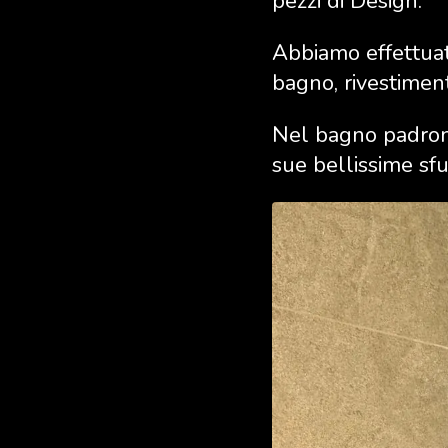
pezzi di Design.
Abbiamo effettuato
bagno, rivestiment
Nel bagno padronal
sue bellissime sf