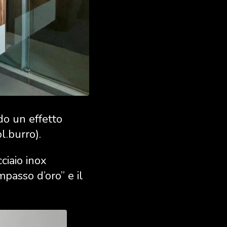
do un effetto
l.burro).
ciaio inox
ompasso d’oro” e il